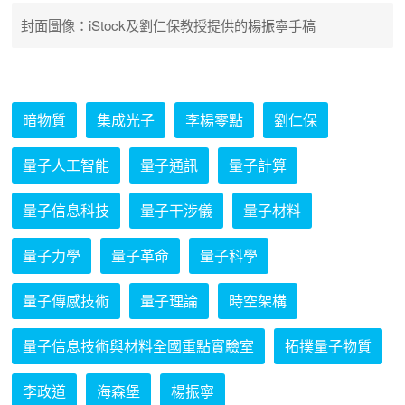
封面圖像：iStock及劉仁保教授提供的楊振寧手稿
暗物質
集成光子
李楊零點
劉仁保
量子人工智能
量子通訊
量子計算
量子信息科技
量子干涉儀
量子材料
量子力學
量子革命
量子科學
量子傳感技術
量子理論
時空架構
量子信息技術與材料全國重點實驗室
拓撲量子物質
李政道
海森堡
楊振寧