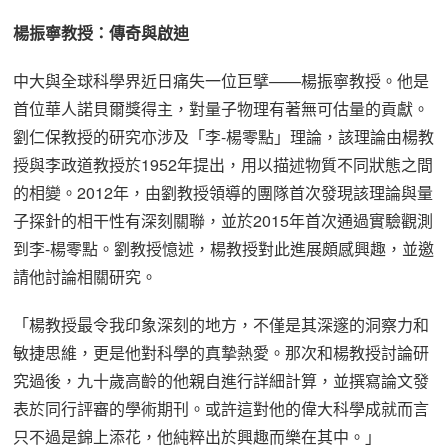
楊振寧教授：傳奇與啟迪
中大與全球科學界近日痛失一位巨擘——楊振寧教授。他是
首位華人諾貝爾獎得主，對量子物理有著無可估量的貢獻。
劉仁保教授的研究亦涉及「李-楊零點」理論，該理論由楊教
授與李政道教授於1952年提出，用以描述物質不同狀態之間
的相變。2012年，由劉教授領導的團隊首次發現該理論與量
子探針的相干性有深刻關聯，並於2015年首次通過實驗觀測
到李-楊零點。劉教授憶述，楊教授對此進展頗感興趣，並邀
請他討論相關研究。
「楊教授最令我印象深刻的地方，不僅是其深邃的洞察力和
敏捷思維，更是他對科學的真摯熱愛。那次和楊教授討論研
究過後，九十歲高齡的他親自進行詳細計算，並撰寫論文發
表於同行評審的學術期刊。或許這對他的偉大科學成就而言
只不過是錦上添花，他純粹出於興趣而樂在其中。」