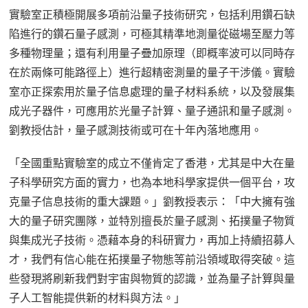
實驗室正積極開展多項前沿量子技術研究，包括利用鑽石缺
陷進行的鑽石量子感測，可極其精準地測量從磁場至壓力等
多種物理量；還有利用量子疊加原理（即概率波可以同時存
在於兩條可能路徑上）進行超精密測量的量子干涉儀。實驗
室亦正探索用於量子信息處理的量子材料系統，以及發展集
成光子器件，可應用於光量子計算、量子通訊和量子感測。
劉教授估計，量子感測技術或可在十年內落地應用。
「全國重點實驗室的成立不僅肯定了香港，尤其是中大在量
子科學研究方面的實力，也為本地科學家提供一個平台，攻
克量子信息技術的重大課題。」劉教授表示：「中大擁有強
大的量子研究團隊，並特別擅長於量子感測、拓撲量子物質
與集成光子技術。憑藉本身的科研實力，再加上持續招募人
才，我們有信心能在拓撲量子物態等前沿領域取得突破。這
些發現將刷新我們對宇宙與物質的認識，並為量子計算與量
子人工智能提供新的材料與方法。」