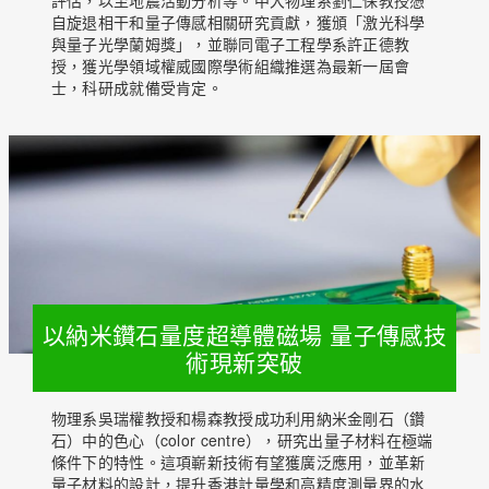
自旋退相干和量子傳感相關研究貢獻，獲頒「激光科學
與量子光學蘭姆獎」，並聯同電子工程學系許正德教
授，獲光學領域權威國際學術組織推選為最新一屆會
士，科研成就備受肯定。
以納米鑽石量度超導體磁場 量子傳感技
術現新突破
物理系吳瑞權教授和楊森教授成功利用納米金剛石（鑽
石）中的色心（color centre），研究出量子材料在極端
條件下的特性。這項嶄新技術有望獲廣泛應用，並革新
量子材料的設計，提升香港計量學和高精度測量界的水