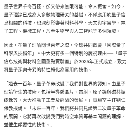
量子世界千奇百怪，卻又帶來無限可能，令人振奮。如今，
量子理論已成為大多數物理研究的基礎，不僅應用於量子信
息相關的科技，也深刻影響著材料科學、天文與宇宙學、電
子工程、機械工程，乃至生物學與人工智能等多個領域。
因此，在量子理論問世百年之際，全球共同歡慶「國際量子
科學與技術年」。中大更有多一個特別的慶祝理由──「量子
信息技術與材料全國重點實驗室」於2025年正式成立，致力
將量子深奧奇異的特性轉化為實用的技術。
「過去一百年，量子革命改變了我們對世界的認知。由量子
理論衍生的技術，包括半導體晶片、雷射、原子鐘與磁共振
成像等，大大推動了工業及經濟的發展。」實驗室主任劉仁
保教授說。「未來一百年，我們將共同見證第二次量子革命
的展開，它將再次改變我們對時空本質等基本問題的理解，
並催生顛覆性的技術。」