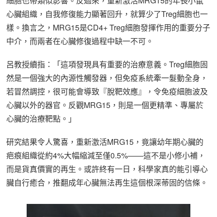
細胞也帶類似影響。反過來，重新激活MRG15的年長小鼠
心臟組織，自我修復能力顯著回升，就算少了Treg細胞也一
樣。換言之，MRG15是CD4+ Treg細胞發揮作用的重要分子
中介，而兩者在心臟修復過程中缺一不可。
呂教授續指：「這項發現具有重要的治療意義。Treg細胞固
然是一個強大的內源性觸發器，但免疫系統牽一髮動全身，
若冒然調控，很可能會導致『脫靶效應』，令免疫細胞波及
心臟以外的器官。反觀MRG15，則是一個更精準、專屬於
心臟的治療靶點。」
研究結果令人驚喜，重新激活MRG15，竟讓幼年期心臟的
疤痕組織從約4%大幅縮減至僅0.5%——這不是小修小補，
而是貨真價實的再生。或許終有一日，科學家真的能引導心
臟自行癒合，推翻成年心臟無法再生這個根深蒂固的信條。