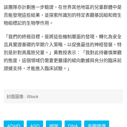
該團隊亦計劃進一步驗證，在世界其他地區的兒童群體中是
否能發現這些結果，並探索所識別的特定表觀基因組和微生
物組標記的生物學作用。
「我們的終極目標，是將這些機制層面的發現，轉化為安全
且具實證基礎的早期介入策略，以促進最佳的神經發展，特
別是針對高風險兒童。」黃教授表示：「我對此持審慎樂觀
的態度，這個領域仍需要更嚴謹的縱向數據與充分的臨床前
證據支持，才能進入臨床試驗。」
封面圖像 : iStock
ADHD
ASD
細菌
DNA
表觀遺傳