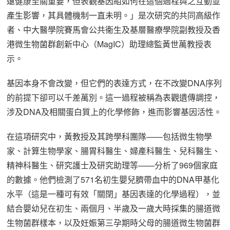
遠健康至關重要，但表觀基因組如何在這個過程與之互動並
產生影響，其具體機制一直未明。」是次研究的共同高級作
者、中大醫學院賽馬會公共衞生及基層醫療學院副教授及香
港微生物菌群創新中心（MagIC）助理總監黃世萬教授表
示。
基因本身不會改變，但它們的表達方式，在不改變DNA序列
的前提下卻可以千差萬別。這一過程被稱為表觀遺傳調控，
涉及DNA及相關蛋白質上的化學修飾，進而影響基因活性。
在這項研究中，黃教授及其跨學科團隊——包括微生物學
家、計算生物學家、腸胃科醫生、婦產科醫生、兒科醫生、
精神科醫生、研究護士及研究助理等——分析了969個家庭
的數據。他們檢測了571名初生嬰兒臍帶血中的DNA甲基化
水平（這是一種可有效「關閉」基因表達的化學過程），並
結合嬰幼兒在初生、兩個月、半歲及一歲大時採集的腸道微
生物菌群樣本，以及妊娠第三孕期時父母的腸道微生物菌群