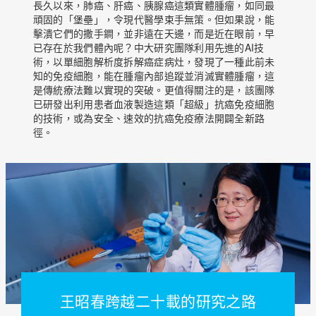
長久以來，肺癌、肝癌、胰腺癌這類實體腫瘤，如同最
頑固的「堡壘」，令現代醫學束手無策。但如果說，能
擊潰它們的撒手鐧，並非遠在天邊，而是近在眼前，早
已存在於我們體內呢？中大研究團隊利用先進的AI技
術，以單細胞解析度拆解癌症病灶，發現了一種此前未
知的免疫細胞，能在腫瘤內部追蹤並消滅實體腫瘤，這
是傳統療法難以實現的突破。更值得關注的是，該團隊
已研發出利用患者血液製造這類「超級」抗癌免疫細胞
的技術，或為安全、速效的抗癌免疫療法開闢全新路
徑。
王昭春跨越二十載的研究之路