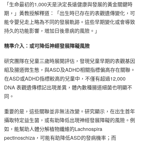
「生命最初的1,000天是決定長遠健康與發展的黃金關鍵時
期，」黃教授解釋道：「出生時已存在的表觀遺傳變化，可
能令嬰兒走上略為不同的發展軌跡。這些早期變化或會導致
持久的功能影響，增加日後患病的風險。」
精準介入：或可降低神經發展障礙風險
研究團隊在兒童三歲時展開評估，發現兒童早期的表觀基因
組及腸道微生態，與ASD及ADHD相關指標偏高存在關聯。
在ASD或ADHD指標較高的兒童中，不僅有超過12,000
DNA 表觀遺傳標記出現差異，體內數種腸道細菌也明顯不
同。
重要的是，這些關聯並非無法改變。研究顯示，在出生首年
攝取特定益生菌，或有助降低出現神經發展障礙的風險。例
如，能幫助人體分解植物纖維的Lachnospira
pectinoschiza，可能有助降低ASD的發病機率；而