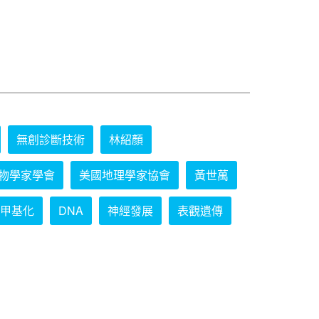
無創診斷技術
林紹顏
物學家學會
美國地理學家協會
黃世萬
甲基化
DNA
神經發展
表觀遺傳