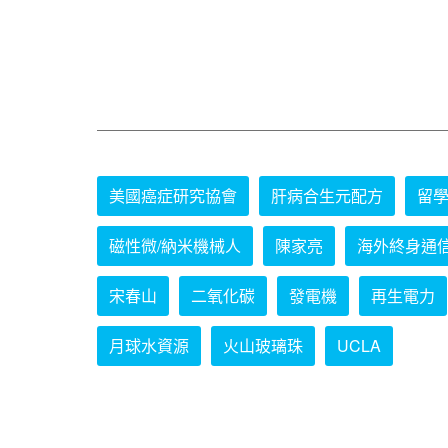
美國癌症研究協會
肝病合生元配方
留
磁性微/納米機械人
陳家亮
海外終身通
宋春山
二氧化碳
發電機
再生電力
月球水資源
火山玻璃珠
UCLA