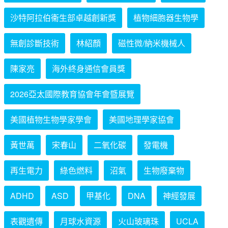
沙特阿拉伯衞生部卓越創新獎
植物細胞器生物學
無創診斷技術
林紹顏
磁性微/納米機械人
陳家亮
海外終身通信會員獎
2026亞太國際教育協會年會暨展覽
美國植物生物學家學會
美國地理學家協會
黃世萬
宋春山
二氧化碳
發電機
再生電力
綠色燃料
沼氣
生物廢棄物
ADHD
ASD
甲基化
DNA
神經發展
表觀遺傳
月球水資源
火山玻璃珠
UCLA