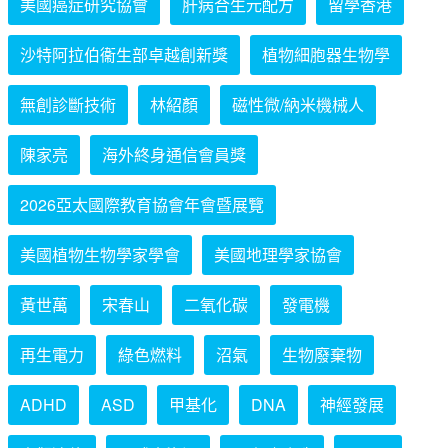
美國癌症研究協會
肝病合生元配方
留學香港
沙特阿拉伯衞生部卓越創新獎
植物細胞器生物學
無創診斷技術
林紹顏
磁性微/納米機械人
陳家亮
海外終身通信會員獎
2026亞太國際教育協會年會暨展覽
美國植物生物學家學會
美國地理學家協會
黃世萬
宋春山
二氧化碳
發電機
再生電力
綠色燃料
沼氣
生物廢棄物
ADHD
ASD
甲基化
DNA
神經發展