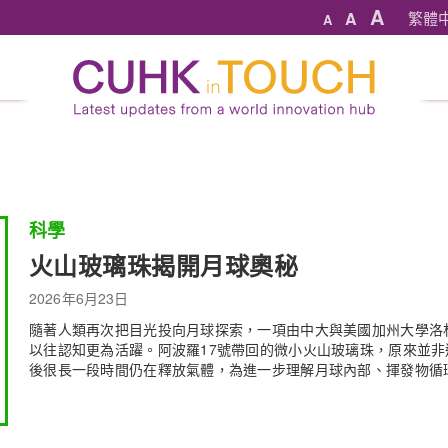
A
A
繁體
A
科學
火山玻璃珠揭開月球奧秘
2026年6月23日
隨著人類再次把目光投向月球探索，一項由中大與美國加州大學洛杉
以往認知更為活躍。阿波羅17號帶回的微小火山玻璃珠，原來並
後很長一段時間仍在釋放氣體，為進一步理解月球內部、揮發物循