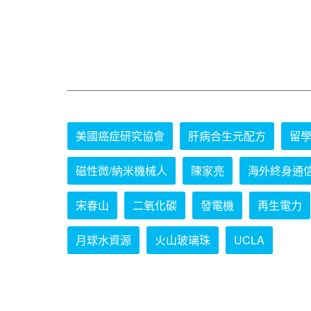
美國癌症研究協會
肝病合生元配方
留
磁性微/納米機械人
陳家亮
海外終身通
宋春山
二氧化碳
發電機
再生電力
月球水資源
火山玻璃珠
UCLA