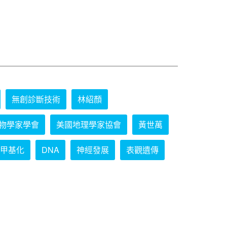
無創診斷技術
林紹顏
物學家學會
美國地理學家協會
黃世萬
甲基化
DNA
神經發展
表觀遺傳