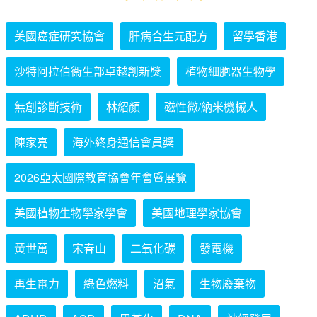
美國癌症研究協會
肝病合生元配方
留學香港
沙特阿拉伯衞生部卓越創新獎
植物細胞器生物學
無創診斷技術
林紹顏
磁性微/納米機械人
陳家亮
海外終身通信會員獎
2026亞太國際教育協會年會暨展覽
美國植物生物學家學會
美國地理學家協會
黃世萬
宋春山
二氧化碳
發電機
再生電力
綠色燃料
沼氣
生物廢棄物