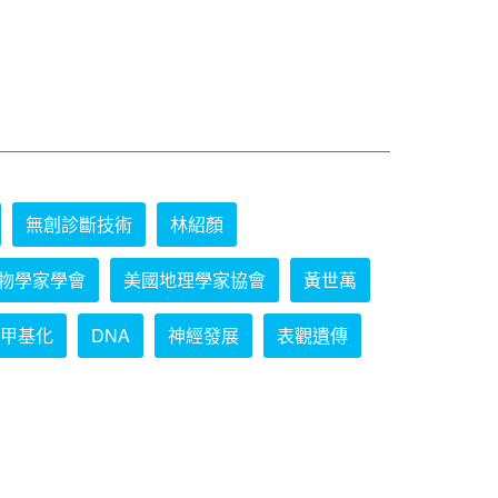
無創診斷技術
林紹顏
物學家學會
美國地理學家協會
黃世萬
甲基化
DNA
神經發展
表觀遺傳