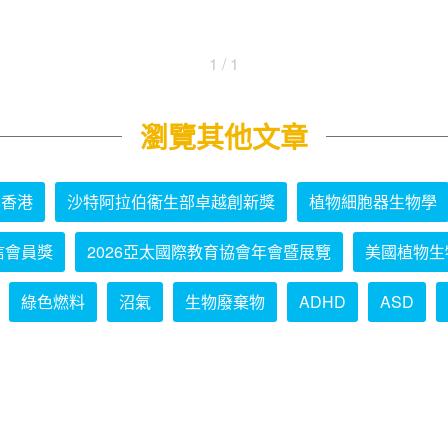
1 / 1
瀏覽其他文章
學香港
沙特阿拉伯衞生部卓越創新獎
植物細胞器生物學
信會員獎
2026亞太國際教育協會年會暨展覽
美國植物生
綠色燃料
沼氣
生物廢棄物
ADHD
ASD