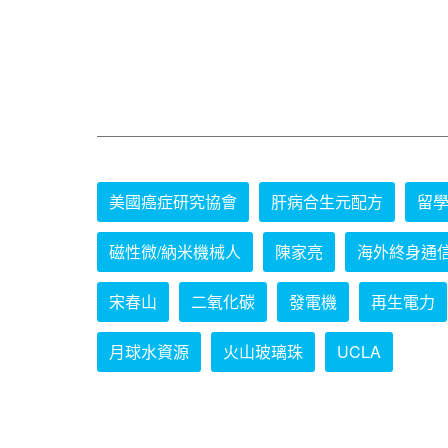
美國癌症研究協會
肝病合生元配方
留
磁性微/納米機械人
陳家亮
海外終身通
宋春山
二氧化碳
發電機
再生電力
月球水資源
火山玻璃珠
UCLA