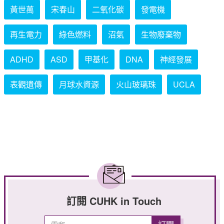
黃世萬
宋春山
二氧化碳
發電機
再生電力
綠色燃料
沼氣
生物廢棄物
ADHD
ASD
甲基化
DNA
神經發展
表觀遺傳
月球水資源
火山玻璃珠
UCLA
訂閱 CUHK in Touch