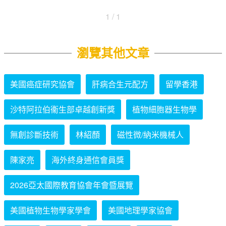
1 / 1
瀏覽其他文章
美國癌症研究協會
肝病合生元配方
留學香港
沙特阿拉伯衞生部卓越創新獎
植物細胞器生物學
無創診斷技術
林紹顏
磁性微/納米機械人
陳家亮
海外終身通信會員獎
2026亞太國際教育協會年會暨展覽
美國植物生物學家學會
美國地理學家協會