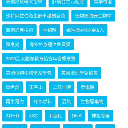
美國癌症研究協會
肝病合生元配方
留學香港
沙特阿拉伯衞生部卓越創新獎
植物細胞器生物學
無創診斷技術
林紹顏
磁性微/納米機械人
陳家亮
海外終身通信會員獎
2026亞太國際教育協會年會暨展覽
美國植物生物學家學會
美國地理學家協會
黃世萬
宋春山
二氧化碳
發電機
再生電力
綠色燃料
沼氣
生物廢棄物
ADHD
ASD
甲基化
DNA
神經發展