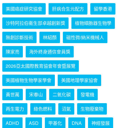
美國癌症研究協會
肝病合生元配方
留學香港
沙特阿拉伯衞生部卓越創新獎
植物細胞器生物學
無創診斷技術
林紹顏
磁性微/納米機械人
陳家亮
海外終身通信會員獎
2026亞太國際教育協會年會暨展覽
美國植物生物學家學會
美國地理學家協會
黃世萬
宋春山
二氧化碳
發電機
再生電力
綠色燃料
沼氣
生物廢棄物
ADHD
ASD
甲基化
DNA
神經發展