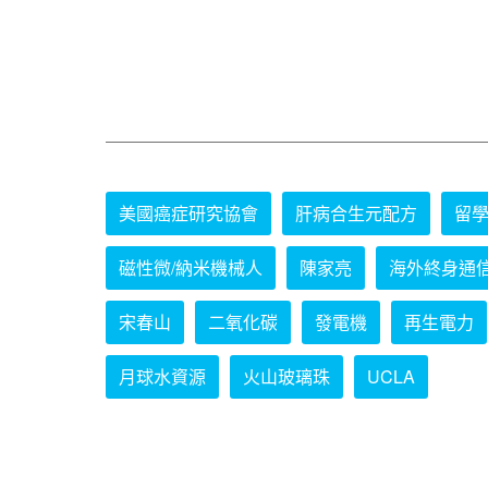
美國癌症研究協會
肝病合生元配方
留
磁性微/納米機械人
陳家亮
海外終身通
宋春山
二氧化碳
發電機
再生電力
月球水資源
火山玻璃珠
UCLA