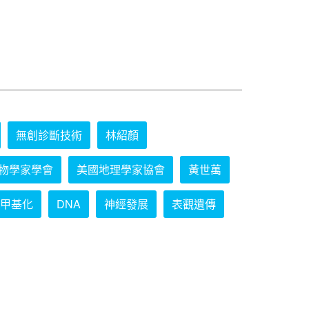
無創診斷技術
林紹顏
物學家學會
美國地理學家協會
黃世萬
甲基化
DNA
神經發展
表觀遺傳