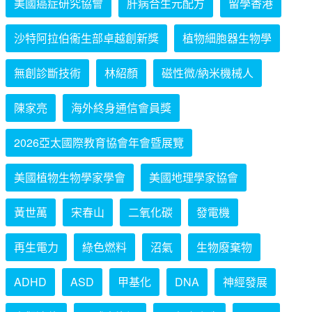
美國癌症研究協會
肝病合生元配方
留學香港
沙特阿拉伯衞生部卓越創新獎
植物細胞器生物學
無創診斷技術
林紹顏
磁性微/納米機械人
陳家亮
海外終身通信會員獎
2026亞太國際教育協會年會暨展覽
美國植物生物學家學會
美國地理學家協會
黃世萬
宋春山
二氧化碳
發電機
再生電力
綠色燃料
沼氣
生物廢棄物
ADHD
ASD
甲基化
DNA
神經發展