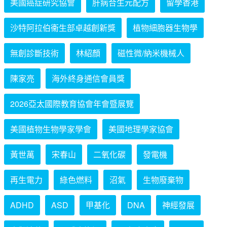
美國癌症研究協會
肝病合生元配方
留學香港
沙特阿拉伯衞生部卓越創新獎
植物細胞器生物學
無創診斷技術
林紹顏
磁性微/納米機械人
陳家亮
海外終身通信會員獎
2026亞太國際教育協會年會暨展覽
美國植物生物學家學會
美國地理學家協會
黃世萬
宋春山
二氧化碳
發電機
再生電力
綠色燃料
沼氣
生物廢棄物
ADHD
ASD
甲基化
DNA
神經發展