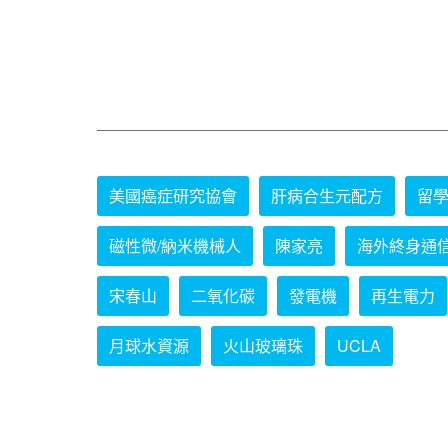
美國癌症研究協會
肝病合生元配方
留
磁性微/納米機械人
陳家亮
海外終身通
宋春山
二氧化碳
發電機
再生電力
月球水資源
火山玻璃珠
UCLA