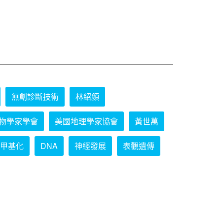
無創診斷技術
林紹顏
物學家學會
美國地理學家協會
黃世萬
甲基化
DNA
神經發展
表觀遺傳