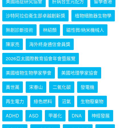
美國癌症研究協會
肝病合生元配方
留學香港
沙特阿拉伯衞生部卓越創新獎
植物細胞器生物學
無創診斷技術
林紹顏
磁性微/納米機械人
陳家亮
海外終身通信會員獎
2026亞太國際教育協會年會暨展覽
美國植物生物學家學會
美國地理學家協會
黃世萬
宋春山
二氧化碳
發電機
再生電力
綠色燃料
沼氣
生物廢棄物
ADHD
ASD
甲基化
DNA
神經發展