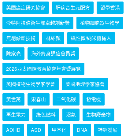
美國癌症研究協會
肝病合生元配方
留學香港
沙特阿拉伯衞生部卓越創新獎
植物細胞器生物學
無創診斷技術
林紹顏
磁性微/納米機械人
陳家亮
海外終身通信會員獎
2026亞太國際教育協會年會暨展覽
美國植物生物學家學會
美國地理學家協會
黃世萬
宋春山
二氧化碳
發電機
再生電力
綠色燃料
沼氣
生物廢棄物
ADHD
ASD
甲基化
DNA
神經發展