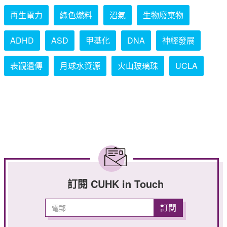
再生電力
綠色燃料
沼氣
生物廢棄物
ADHD
ASD
甲基化
DNA
神經發展
表觀遺傳
月球水資源
火山玻璃珠
UCLA
訂閱 CUHK in Touch