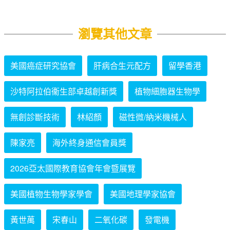
瀏覽其他文章
美國癌症研究協會
肝病合生元配方
留學香港
沙特阿拉伯衞生部卓越創新獎
植物細胞器生物學
無創診斷技術
林紹顏
磁性微/納米機械人
陳家亮
海外終身通信會員獎
2026亞太國際教育協會年會暨展覽
美國植物生物學家學會
美國地理學家協會
黃世萬
宋春山
二氧化碳
發電機