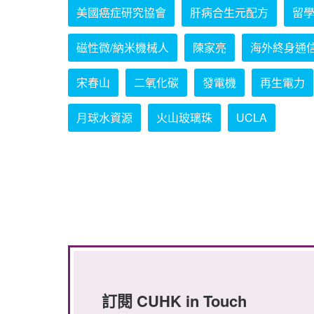
美國癌症研究協會
肝病合生元配方
留
磁性微/納米機械人
陳家亮
海外終身通
宋春山
二氧化碳
發電機
再生電力
月球水資源
火山玻璃珠
UCLA
訂閱 CUHK in Touch