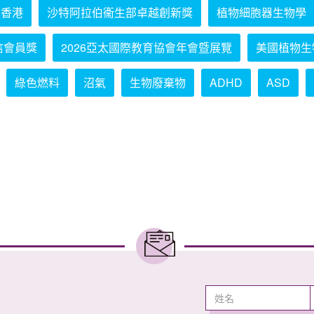
學香港
沙特阿拉伯衞生部卓越創新獎
植物細胞器生物學
信會員獎
2026亞太國際教育協會年會暨展覽
美國植物生
綠色燃料
沼氣
生物廢棄物
ADHD
ASD