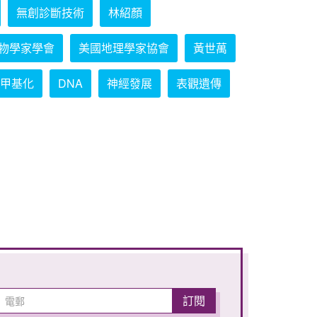
無創診斷技術
林紹顏
物學家學會
美國地理學家協會
黃世萬
甲基化
DNA
神經發展
表觀遺傳