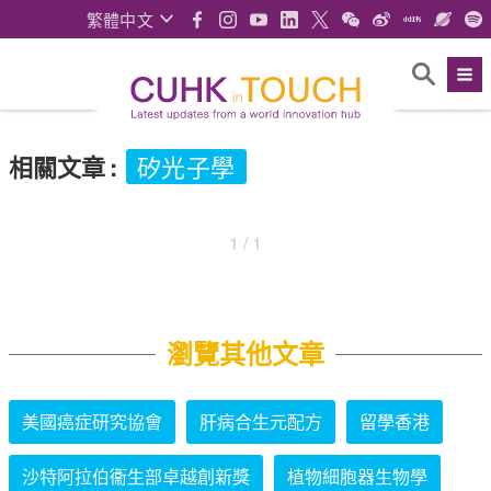
繁體中文
相關文章
:
矽光子學
1 / 1
瀏覽其他文章
美國癌症研究協會
肝病合生元配方
留學香港
沙特阿拉伯衞生部卓越創新獎
植物細胞器生物學