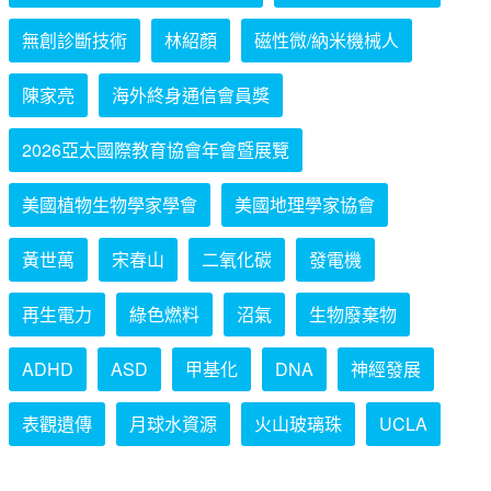
無創診斷技術
林紹顏
磁性微/納米機械人
陳家亮
海外終身通信會員獎
2026亞太國際教育協會年會暨展覽
美國植物生物學家學會
美國地理學家協會
黃世萬
宋春山
二氧化碳
發電機
再生電力
綠色燃料
沼氣
生物廢棄物
ADHD
ASD
甲基化
DNA
神經發展
表觀遺傳
月球水資源
火山玻璃珠
UCLA