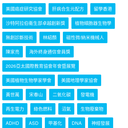
美國癌症研究協會
肝病合生元配方
留學香港
沙特阿拉伯衞生部卓越創新獎
植物細胞器生物學
無創診斷技術
林紹顏
磁性微/納米機械人
陳家亮
海外終身通信會員獎
2026亞太國際教育協會年會暨展覽
美國植物生物學家學會
美國地理學家協會
黃世萬
宋春山
二氧化碳
發電機
再生電力
綠色燃料
沼氣
生物廢棄物
ADHD
ASD
甲基化
DNA
神經發展