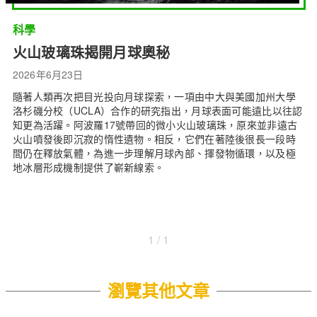
科學
火山玻璃珠揭開月球奧秘
2026年6月23日
隨著人類再次把目光投向月球探索，一項由中大與美國加州大學
洛杉磯分校（UCLA）合作的研究指出，月球表面可能遠比以往認
知更為活躍。阿波羅17號帶回的微小火山玻璃珠，原來並非遠古
火山噴發後即沉寂的惰性遺物。相反，它們在著陸後很長一段時
間仍在釋放氣體，為進一步理解月球內部、揮發物循環，以及極
地冰層形成機制提供了嶄新線索。
1 / 1
瀏覽其他文章