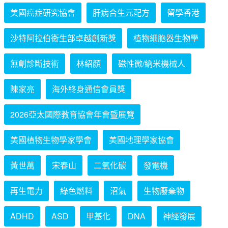
美國癌症研究協會
肝病合生元配方
留學香港
沙特阿拉伯衞生部卓越創新獎
植物細胞器生物學
無創診斷技術
林紹顏
磁性微/納米機械人
陳家亮
海外終身通信會員獎
2026亞太國際教育協會年會暨展覽
美國植物生物學家學會
美國地理學家協會
黃世萬
宋春山
二氧化碳
發電機
再生電力
綠色燃料
沼氣
生物廢棄物
ADHD
ASD
甲基化
DNA
神經發展