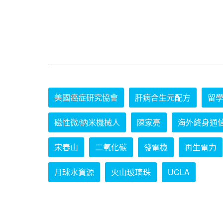
美國癌症研究協會
肝病合生元配方
留
磁性微/納米機械人
陳家亮
海外終身通
宋春山
二氧化碳
發電機
再生電力
月球水資源
火山玻璃珠
UCLA