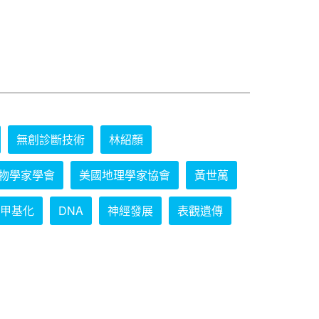
無創診斷技術
林紹顏
物學家學會
美國地理學家協會
黃世萬
甲基化
DNA
神經發展
表觀遺傳