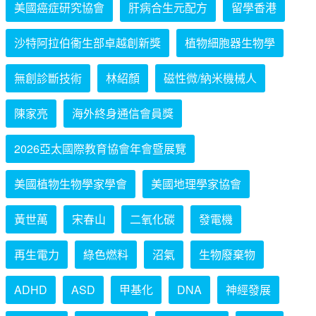
美國癌症研究協會
肝病合生元配方
留學香港
沙特阿拉伯衞生部卓越創新獎
植物細胞器生物學
無創診斷技術
林紹顏
磁性微/納米機械人
陳家亮
海外終身通信會員獎
2026亞太國際教育協會年會暨展覽
美國植物生物學家學會
美國地理學家協會
黃世萬
宋春山
二氧化碳
發電機
再生電力
綠色燃料
沼氣
生物廢棄物
ADHD
ASD
甲基化
DNA
神經發展