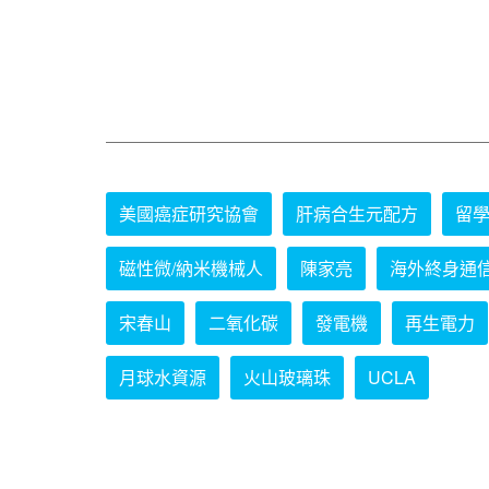
美國癌症研究協會
肝病合生元配方
留
磁性微/納米機械人
陳家亮
海外終身通
宋春山
二氧化碳
發電機
再生電力
月球水資源
火山玻璃珠
UCLA