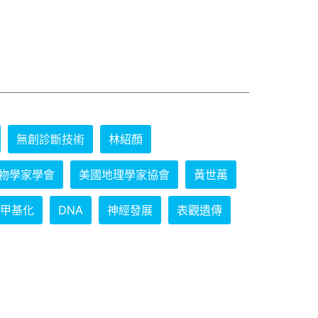
無創診斷技術
林紹顏
物學家學會
美國地理學家協會
黃世萬
甲基化
DNA
神經發展
表觀遺傳