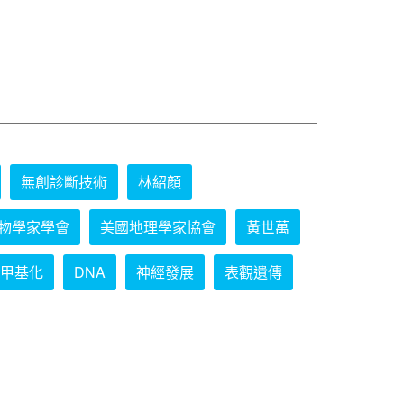
無創診斷技術
林紹顏
物學家學會
美國地理學家協會
黃世萬
甲基化
DNA
神經發展
表觀遺傳