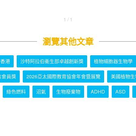
1 / 1
瀏覽其他文章
學香港
沙特阿拉伯衞生部卓越創新獎
植物細胞器生物學
信會員獎
2026亞太國際教育協會年會暨展覽
美國植物生
綠色燃料
沼氣
生物廢棄物
ADHD
ASD