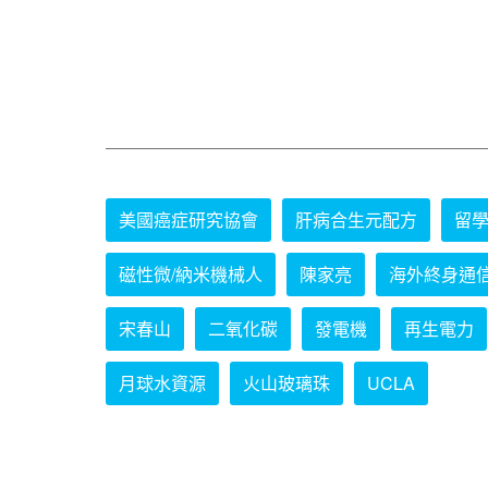
美國癌症研究協會
肝病合生元配方
留
磁性微/納米機械人
陳家亮
海外終身通
宋春山
二氧化碳
發電機
再生電力
月球水資源
火山玻璃珠
UCLA