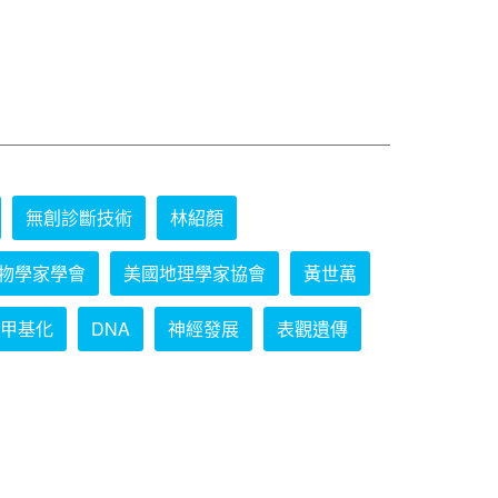
無創診斷技術
林紹顏
物學家學會
美國地理學家協會
黃世萬
甲基化
DNA
神經發展
表觀遺傳