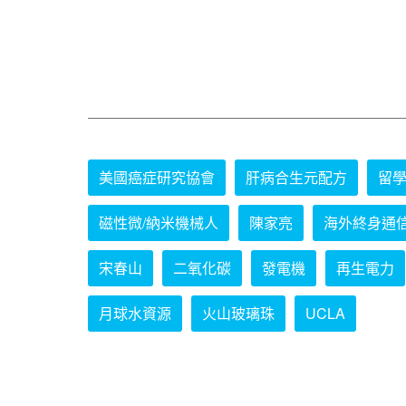
美國癌症研究協會
肝病合生元配方
留
磁性微/納米機械人
陳家亮
海外終身通
宋春山
二氧化碳
發電機
再生電力
月球水資源
火山玻璃珠
UCLA