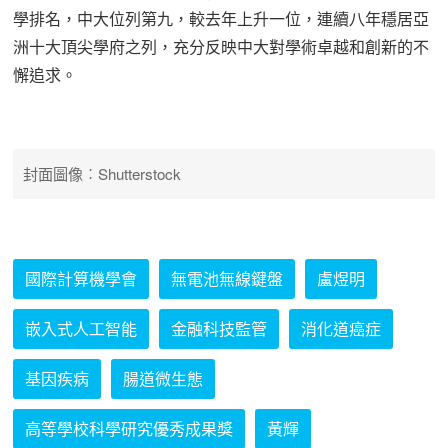
學排名，中大位列第九，較去年上升一位，連續八年穩居亞
洲十大頂尖學府之列，充分反映中大對學術卓越和創新的不
懈追求。
封面圖像︰Shutterstock
國際計算機學會
無電池無線鍵盤
盧煜明
嵌入式人工智能
金融科技監管
消化道癌症
基因疾病
腸道微生態
高等學校科學研究優秀成果獎
黃輝