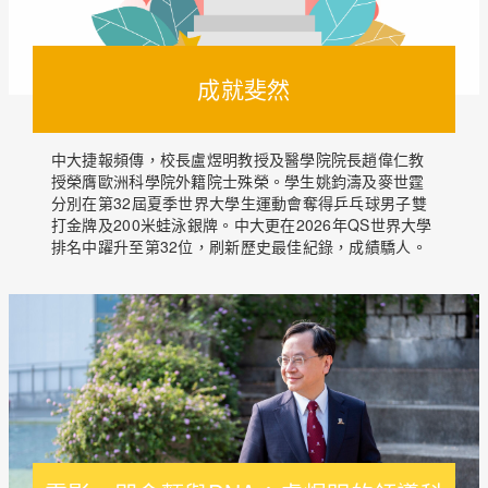
成就斐然
中大捷報頻傳，校長盧煜明教授及醫學院院長趙偉仁教
授榮膺歐洲科學院外籍院士殊榮。學生姚鈞濤及麥世霆
分別在第32屆夏季世界大學生運動會奪得乒乓球男子雙
打金牌及200米蛙泳銀牌。中大更在2026年QS世界大學
排名中躍升至第32位，刷新歷史最佳紀錄，成績驕人。