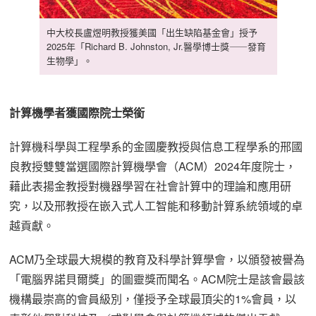
中大校長盧煜明教授獲美國「出生缺陷基金會」授予
2025年「Richard B. Johnston, Jr.醫學博士獎⸺發育
生物學」。
計算機學者獲國際院士榮銜
計算機科學與工程學系的金國慶教授與信息工程學系的邢國
良教授雙雙當選國際計算機學會（ACM）2024年度院士，
藉此表揚金教授對機器學習在社會計算中的理論和應用研
究，以及邢教授在嵌入式人工智能和移動計算系統領域的卓
越貢獻。
ACM乃全球最大規模的教育及科學計算學會，以頒發被譽為
「電腦界諾貝爾獎」的圖靈獎而聞名。ACM院士是該會最該
機構最崇高的會員級別，僅授予全球最頂尖的1%會員，以