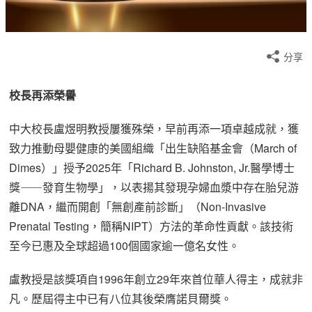
分享
校長再添榮譽
中大校長盧煜明教授屢獲殊榮，早前再添一項卓越成就，獲
致力推動母嬰健康的美國組織「出生缺陷基金會（March of
Dimes）」授予2025年「Richard B. Johnston, Jr.醫學博士
獎⸺發育生物學」，以表揚其發現孕婦血漿中存在胎兒游
離DNA，繼而開創「無創產前診斷」（Non-Invasive
Prenatal Testing，簡稱NIPT）方法的革命性貢獻。該技術
至今已惠及全球超過100個國家逾一億名女性。
盧教授是該獎項自1996年創立29年來首位華人得主，成就非
凡。歷屆得主中已有八位其後榮膺諾貝爾獎。