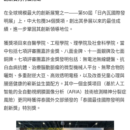
在全球規模最大的創新展覽之一——第50屆「日內瓦國際發
明展」上，中大包攬34個獎項，創出其參展以來的最佳成
績，進一步鞏固其創新領導地位。
獲獎項目來自醫學院、工程學院、理學院及社會科學院，當
中包括七項評審團嘉許金獎、八面金牌、十一面銀牌及七面
銅牌。七項評審團嘉許金獎發明包括：無電池無線鍵盤、抗
白血病抗體、治療腦動脈瘤的微型機械人平台、無聚合物防
曬劑、多重耐逆大豆、高效透明電極，以及改善兒童心理與
腸道健康的嶄新益生菌配方。其中一個金獎項目（基於人工
智能的全自動視網膜圖像分析（ARIA）技術檢測精神分裂症
風險）更同時獲得泰國外交部頒發的「泰國最佳國際發明與
創新獎」特別獎。