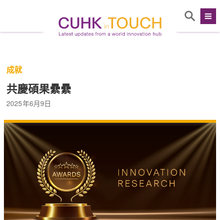
成就
共慶碩果纍纍
2025年6月9日