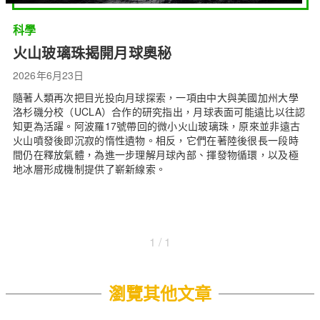
科學
火山玻璃珠揭開月球奧秘
2026年6月23日
隨著人類再次把目光投向月球探索，一項由中大與美國加州大學
洛杉磯分校（UCLA）合作的研究指出，月球表面可能遠比以往認
知更為活躍。阿波羅17號帶回的微小火山玻璃珠，原來並非遠古
火山噴發後即沉寂的惰性遺物。相反，它們在著陸後很長一段時
間仍在釋放氣體，為進一步理解月球內部、揮發物循環，以及極
地冰層形成機制提供了嶄新線索。
1 / 1
瀏覽其他文章