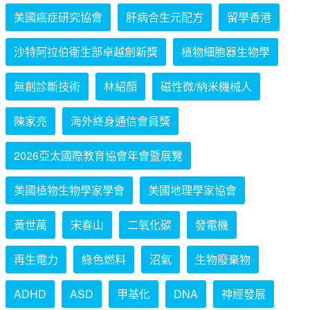
美國癌症研究協會
肝病合生元配方
留學香港
沙特阿拉伯衞生部卓越創新獎
植物細胞器生物學
無創診斷技術
林紹顏
磁性微/納米機械人
陳家亮
海外終身通信會員獎
2026亞太國際教育協會年會暨展覽
美國植物生物學家學會
美國地理學家協會
黃世萬
宋春山
二氧化碳
發電機
再生電力
綠色燃料
沼氣
生物廢棄物
ADHD
ASD
甲基化
DNA
神經發展