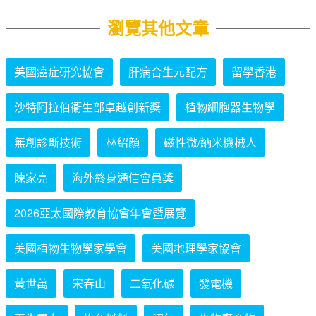
瀏覽其他文章
美國癌症研究協會
肝病合生元配方
留學香港
沙特阿拉伯衞生部卓越創新獎
植物細胞器生物學
無創診斷技術
林紹顏
磁性微/納米機械人
陳家亮
海外終身通信會員獎
2026亞太國際教育協會年會暨展覽
美國植物生物學家學會
美國地理學家協會
黃世萬
宋春山
二氧化碳
發電機