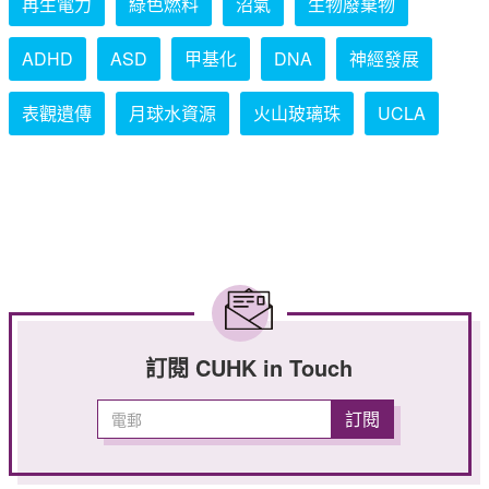
再生電力
綠色燃料
沼氣
生物廢棄物
ADHD
ASD
甲基化
DNA
神經發展
表觀遺傳
月球水資源
火山玻璃珠
UCLA
訂閱 CUHK in Touch