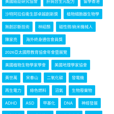
美國癌症研究協會
肝病合生元配方
留學香港
沙特阿拉伯衞生部卓越創新獎
植物細胞器生物學
無創診斷技術
林紹顏
磁性微/納米機械人
陳家亮
海外終身通信會員獎
2026亞太國際教育協會年會暨展覽
美國植物生物學家學會
美國地理學家協會
黃世萬
宋春山
二氧化碳
發電機
再生電力
綠色燃料
沼氣
生物廢棄物
ADHD
ASD
甲基化
DNA
神經發展