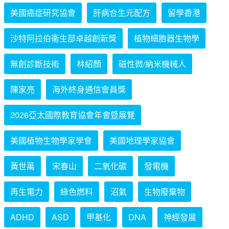
美國癌症研究協會
肝病合生元配方
留學香港
沙特阿拉伯衞生部卓越創新獎
植物細胞器生物學
無創診斷技術
林紹顏
磁性微/納米機械人
陳家亮
海外終身通信會員獎
2026亞太國際教育協會年會暨展覽
美國植物生物學家學會
美國地理學家協會
黃世萬
宋春山
二氧化碳
發電機
再生電力
綠色燃料
沼氣
生物廢棄物
ADHD
ASD
甲基化
DNA
神經發展