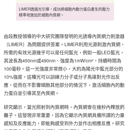
LIMER透過光引導，成功將細胞內動力蛋白產生的壓力
精準地施加於細胞內質網。
由段教授領導的中大研究團隊發明的光誘導內質網力刺激器
（LIMER）為問題提供答案。LIMER利用光源刺激內質網，
所需的有效光源幾乎可以是任何藍光，例如一般LED藍光，
其波長為450nm或490nm、強度為1mW/cm²，持續時間為
100毫秒。這一光強度非常微小，大約為陽光中藍光部分的
10%強度。這種光可以訓練力分子或分子馬達對光作出反
應，從而在不影響細胞其他部分的情況下，激活細胞內的動
力蛋白並引導其至內質網。
研究顯示，當光照射到內質網時，內質網會在幾秒內釋放鈣
離子。這發現非常重要，因為它顯示內質網具備所謂的力量
感知及反應能力，即能夠感受到外力並作出相應反應。研究