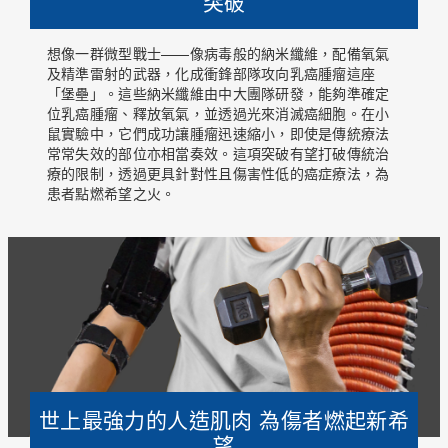
突破
想像一群微型戰士——像病毒般的納米纖維，配備氧氣
及精準雷射的武器，化成衝鋒部隊攻向乳癌腫瘤這座
「堡壘」。這些納米纖維由中大團隊研發，能夠準確定
位乳癌腫瘤、釋放氧氣，並透過光來消滅癌細胞。在小
鼠實驗中，它們成功讓腫瘤迅速縮小，即使是傳統療法
常常失效的部位亦相當奏效。這項突破有望打破傳統治
療的限制，透過更具針對性且傷害性低的癌症療法，為
患者點燃希望之火。
世上最強力的人造肌肉 為傷者燃起新希
望