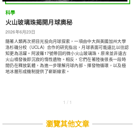
科學
火山玻璃珠揭開月球奧秘
2026年6月23日
隨著人類再次把目光投向月球探索，一項由中大與美國加州大學
洛杉磯分校（UCLA）合作的研究指出，月球表面可能遠比以往認
知更為活躍。阿波羅17號帶回的微小火山玻璃珠，原來並非遠古
火山噴發後即沉寂的惰性遺物。相反，它們在著陸後很長一段時
間仍在釋放氣體，為進一步理解月球內部、揮發物循環，以及極
地冰層形成機制提供了嶄新線索。
1 / 1
瀏覽其他文章