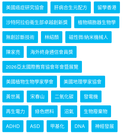
美國癌症研究協會
肝病合生元配方
留學香港
沙特阿拉伯衞生部卓越創新獎
植物細胞器生物學
無創診斷技術
林紹顏
磁性微/納米機械人
陳家亮
海外終身通信會員獎
2026亞太國際教育協會年會暨展覽
美國植物生物學家學會
美國地理學家協會
黃世萬
宋春山
二氧化碳
發電機
再生電力
綠色燃料
沼氣
生物廢棄物
ADHD
ASD
甲基化
DNA
神經發展