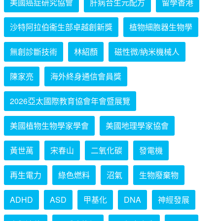
美國癌症研究協會
肝病合生元配方
留學香港
沙特阿拉伯衞生部卓越創新獎
植物細胞器生物學
無創診斷技術
林紹顏
磁性微/納米機械人
陳家亮
海外終身通信會員獎
2026亞太國際教育協會年會暨展覽
美國植物生物學家學會
美國地理學家協會
黃世萬
宋春山
二氧化碳
發電機
再生電力
綠色燃料
沼氣
生物廢棄物
ADHD
ASD
甲基化
DNA
神經發展