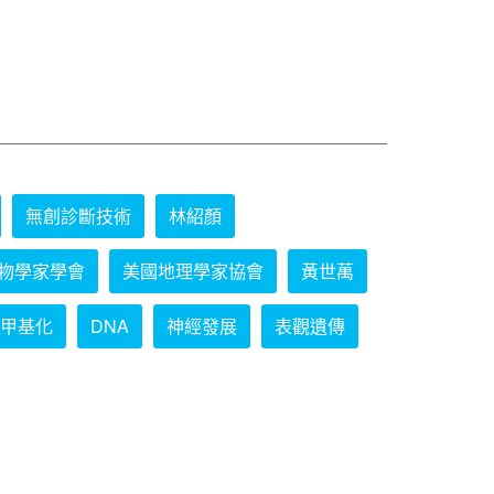
無創診斷技術
林紹顏
物學家學會
美國地理學家協會
黃世萬
甲基化
DNA
神經發展
表觀遺傳