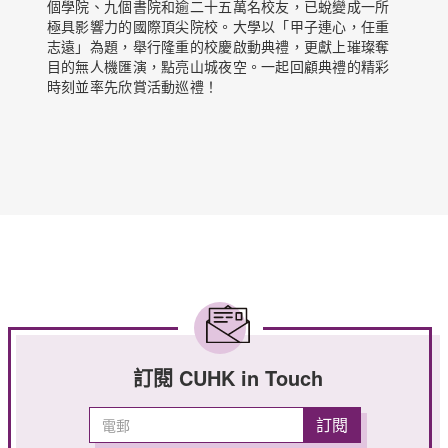
個學院、九個書院和逾二十五萬名校友，已蛻變成一所
極具影響力的國際頂尖院校。大學以「甲子連心，任重
志遠」為題，舉行隆重的校慶啟動典禮，更獻上璀璨奪
目的無人機匯演，點亮山城夜空。一起回顧典禮的精彩
時刻並率先欣賞活動巡禮！
訂閱 CUHK in Touch