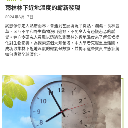
雨林林下近地溫度的嶄新發現
2024年6月17日
試想像你走入熱帶雨林，會遇到甚麼境況？炎熱、潮濕、長林豐
草、凹凸不平和野生動物漫山遍野，不免令人有恐慌忐忑的感
覺。這亦令研究人員難以透過監測雨林的近地溫度來了解氣候變
化對生物影響。為探索這個未知領域，中大學者克服重重難關，
成功收集林下近地溫度的微氣候數據，並揭示這些寳貴生態系統
如何應對全球暖化。