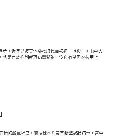
進步，近年已被其他藥物取代而被迫「退役」。由中大
，就是有效抑制新冠病毒繁殖，令它有望再次披甲上
」
者病情的嚴重程度，糞便樣本均帶有新型冠狀病毒。當中