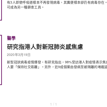
有3人即使呼吸道樣本不再發現病毒，其糞便樣本卻仍有病毒存在
可成為另一種篩查工具。
醫學
研究指港人對新冠肺炎感焦慮
2020年3月19日
新型冠狀病毒疫情爆發，有研究指出，98%受訪港人對疫情表示焦
人要「保持社交距離」。另外，近9成個案由發病至被隔離的堵截延
1 / 1