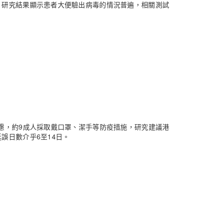
。研究結果顯示患者大便驗出病毒的情況普遍，相關測試
慮，約9成人採取戴口罩、潔手等防疫措施，研究建議港
誤日數介乎6至14日。