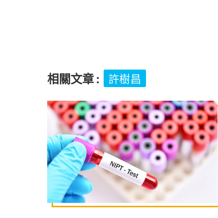
相關文章
:
許樹昌