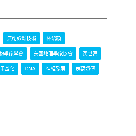
無創診斷技術
林紹顏
物學家學會
美國地理學家協會
黃世萬
甲基化
DNA
神經發展
表觀遺傳