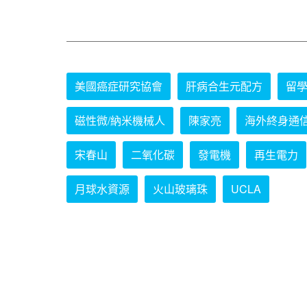
美國癌症研究協會
肝病合生元配方
留
磁性微/納米機械人
陳家亮
海外終身通
宋春山
二氧化碳
發電機
再生電力
月球水資源
火山玻璃珠
UCLA