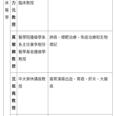
床
力
臨床教授
醫
元
學
教
授
莫
醫學院腫瘤學系
肺癌、標靶治療、免疫治療和生物
樹
系主任兼李樹芬
標記
錦
醫學基金腫瘤學
教
教授
授
沈
中大榮休講座教
腸胃潰瘍出血、胃癌、肝炎、大腸
祖
授
癌
堯
教
授