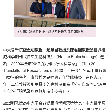
（左起）趙慧君教授、盧煜明教授及陳君賜教授
中大醫學院
盧煜明教授
、
趙慧君教授
及
陳君賜教授
獲世界權
威科學期刊《自然生物科技》（Nature Biotechnology）選
為「2020年全球20位頂尖轉化研究科學家」（Top 20
Translational Researchers of 2020），是今年名單上僅有來
自香港的學者，盧教授更是連續五年獲此殊榮。在過去五
年，三位教授被引用最多的專利項目為「分析血漿內DNA甲
基化進行胎兒及癌症無創檢測技術」。
盧煜明教授為中大李嘉誠健康科學研究所所長、中大醫學院
副院長（研究）及化學病理學系系主任，於1997年發表孕婦