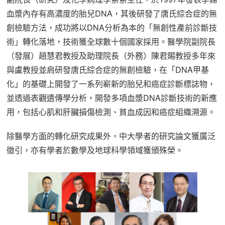
血漿內存有高濃度的胎兒DNA，其後研發了唐氏綜合症的無
創檢驗方法，成功將以DNA分析為本的「無創性產前診斷技
術」轉化落地，技術獲全球數十個國家採用。醫學院副院長
（發展）趙慧君教授及助理院長（外務）陳君賜教授多年來
與盧教授並肩研發唐氏綜合症的無創檢驗，在「DNA甲基
化」的基礎上開發了一系列嶄新的胎兒和癌症診斷標誌物，
並透過表觀遺傳學分析，開發多項血漿DNA診斷技術的新應
用，包括心肌和肝臟損傷檢測、貧血成因和癌症組織溯源。
除醫學方面的轉化研究成果外，中大學者的研究論文獲廣泛
徵引，亦有學者於數學及地球科學領域獲頒殊榮。