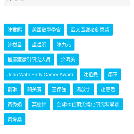
陳君賜
美國數學學會
亞太區護老創意獎
許樹昌
盧煜明
陳力元
最廣獲徵引研究人員
余濟美
John Wahr Early Career Award
沈祖堯
鄒軍
劉琳
關美寶
王保強
湯啟宇
趙慧君
黃秀娟
莫樹錦
全球20位頂尖轉化研究科學家
黃煒燊