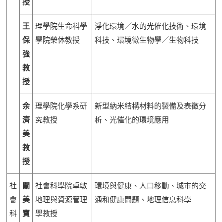
授
王
理學院生命科學
淨化環境／水的光催化技術、環境
保
學院榮休教授
科技、環境微生物學／生物科技
強
教
授
余
理學院化學系研
新型納米結構材料的製備及表徵分
濟
究教授
析、光催化的環境應用
美
教
授
社
關
社會科學院卓敏
環境與健康、人口移動、城市的交
會
美
地理與資源管理
通和健康問題、地理信息科學
科
寶
學教授