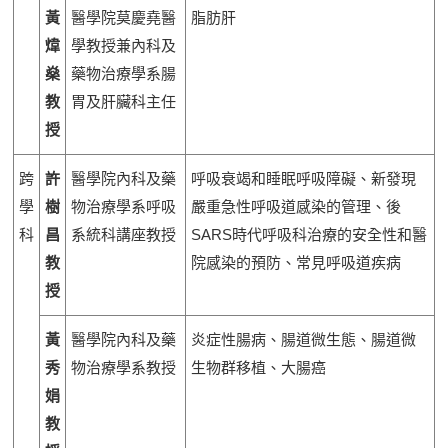
黃
醫學院莫慶堯醫
脂肪肝
煒
學教授兼內科及
燊
藥物治療學系腸
教
胃及肝臟科主任
授
跨
許
醫學院內科及藥
呼吸衰竭和睡眠呼吸障礙、新發現
學
樹
物治療學系呼吸
嚴重急性呼吸道感染的管理、後
科
昌
系統科講座教授
SARS時代呼吸科治療的安全性和醫
教
院感染的預防、常見呼吸道疾病
授
黃
醫學院內科及藥
炎症性腸病、腸道微生態、腸道微
秀
物治療學系教授
生物群移植、大腸癌
娟
教