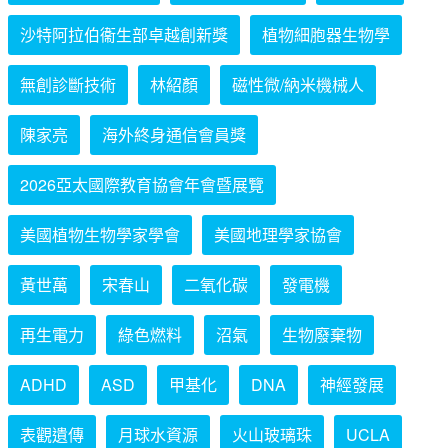
沙特阿拉伯衞生部卓越創新獎
植物細胞器生物學
無創診斷技術
林紹顏
磁性微/納米機械人
陳家亮
海外終身通信會員獎
2026亞太國際教育協會年會暨展覽
美國植物生物學家學會
美國地理學家協會
黃世萬
宋春山
二氧化碳
發電機
再生電力
綠色燃料
沼氣
生物廢棄物
ADHD
ASD
甲基化
DNA
神經發展
表觀遺傳
月球水資源
火山玻璃珠
UCLA