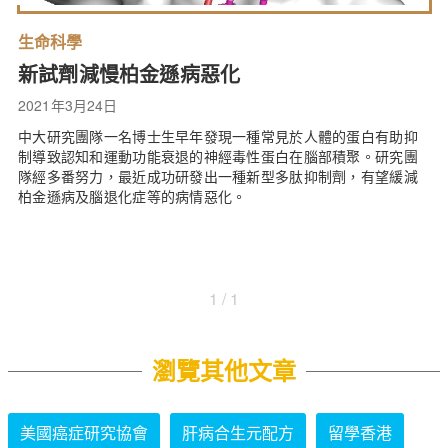
生命科學
新試劑減慢柏金遜病惡化
2021年3月24日
中大研究團隊一名博士生早年發現一種常見於人體的蛋白有助抑
制導致認知和運動功能衰退的神經毒性蛋白在腦部積聚。研究團
隊經多番努力，最近成功研發出一種新型多肽抑制劑，有望緩減
柏金遜病及腦退化症等的病情惡化。
1 / 1
瀏覽其他文章
美國癌症研究協會
肝病合生元配方
留學香港