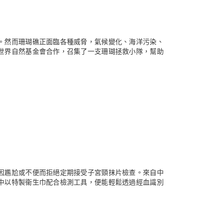
。然而珊瑚礁正面臨各種威脅，氣候變化、海洋污染、
世界自然基金會合作，召集了一支珊瑚拯救小隊，幫助
因尷尬或不便而拒絕定期接受子宮頸抹片檢查。來自中
中以特製衞生巾配合檢測工具，便能輕鬆透過經血識別