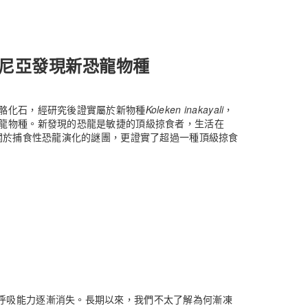
尼亞發現新恐龍物種
骨骼化石，經研究後證實屬於新物種
Koleken inakayali
，
力龍物種。新發現的恐龍是敏捷的頂級掠食者，生活在
解關於捕食性恐龍演化的謎團，更證實了超過一種頂級掠食
呼吸能力逐漸消失。長期以來，我們不太了解為何漸凍