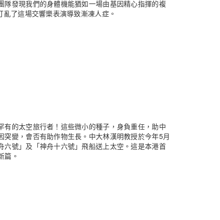
團隊發現我們的身體機能猶如一場由基因精心指揮的複
打亂了這場交響樂表演導致漸凍人症。
罕有的太空旅行者！這些微小的種子，身負重任，助中
因突變，會否有助作物生長。中大林漢明教授於今年5月
舟六號」及「神舟十六號」飛船送上太空。這是本港首
新篇。