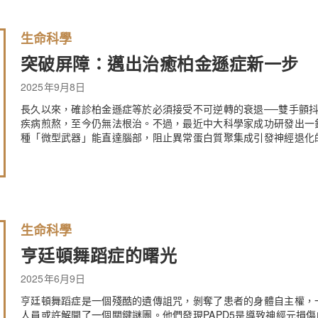
生命科學
突破屏障：邁出治癒柏金遜症新一步
2025年9月8日
長久以來，確診柏金遜症等於必須接受不可逆轉的衰退──雙手顫
疾病煎熬，至今仍無法根治。不過，最近中大科學家成功研發出一
種「微型武器」能直達腦部，阻止異常蛋白質聚集成引發神經退化
生命科學
亨廷頓舞蹈症的曙光
2025年6月9日
亨廷頓舞蹈症是一個殘酷的遺傳詛咒，剝奪了患者的身體自主權，
人員或許解開了一個關鍵謎團。他們發現PAPD5是導致神經元損傷