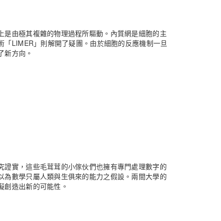
上是由極其複雜的物理過程所驅動。內質網是細胞的主
「LIMER」則解開了疑團。由於細胞的反應機制一旦
了新方向。
究證實，這些毛茸茸的小傢伙們也擁有專門處理數字的
以為數學只屬人類與生俱來的能力之假設。兩間大學的
礙創造出新的可能性。