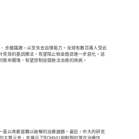
抖、步履蹣跚，以至失去自理能力。全球有數百萬人受此
針見效的基因療法，有望阻止柏金遜症進一步惡化。這
的致命團塊，有望控制這個無法治癒的疾病。
一直以來都是難以破解的治療謎題。最近，中大的研究
的主要元兇，並展示了BCH001抑制劑的潛在治療作