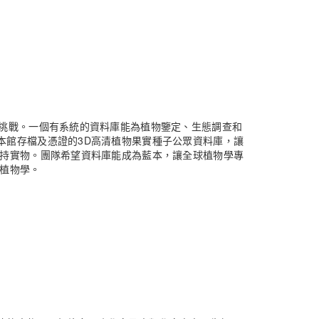
著挑戰。一個有系統的資料庫能為植物鑒定、生態調查和
本館存檔及憑證的3D高清植物果實種子公眾資料庫，讓
手持實物。團隊希望資料庫能成為藍本，讓全球植物學專
究植物學。