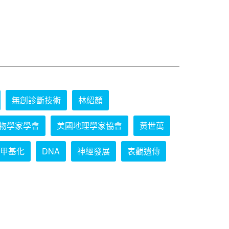
無創診斷技術
林紹顏
物學家學會
美國地理學家協會
黃世萬
甲基化
DNA
神經發展
表觀遺傳