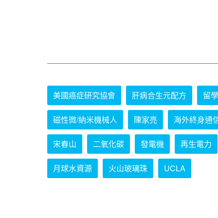
美國癌症研究協會
肝病合生元配方
留
磁性微/納米機械人
陳家亮
海外終身通
宋春山
二氧化碳
發電機
再生電力
月球水資源
火山玻璃珠
UCLA