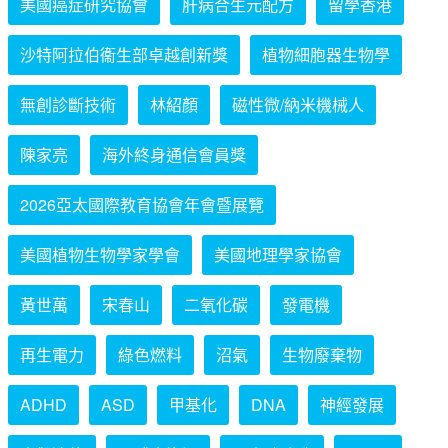
美國癌症研究協會
肝病合生元配方
留學香港
沙特阿拉伯衞生部卓越創新獎
植物細胞器生物學
無創診斷技術
林紹顏
磁性微/納米機械人
陳家亮
海外終身通信會員獎
2026亞太國際教育協會年會暨展覽
美國植物生物學家學會
美國地理學家協會
黃世萬
宋春山
二氧化碳
發電機
再生電力
綠色燃料
沼氣
生物廢棄物
ADHD
ASD
甲基化
DNA
神經發展