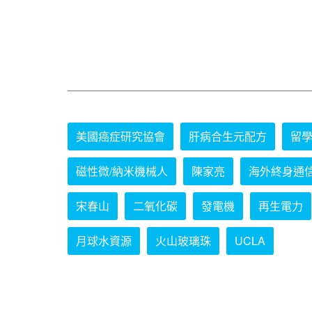
美國癌症研究協會
肝病合生元配方
留
磁性微/納米機械人
陳家亮
海外終身通
宋春山
二氧化碳
發電機
再生電力
月球水資源
火山玻璃珠
UCLA