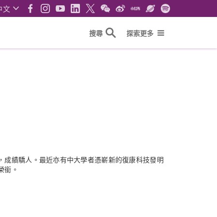
中文
搜尋
探索更多
，成績驕人。最近亦有中大學者憑嶄新的復康科技發明
榮銜。