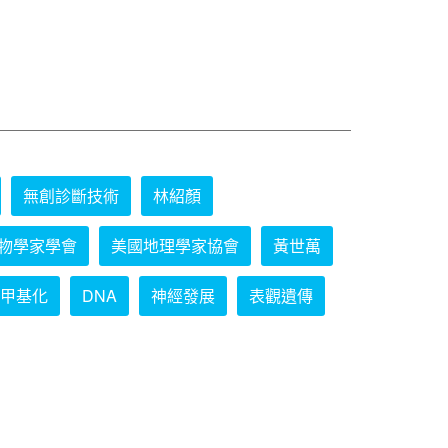
無創診斷技術
林紹顏
物學家學會
美國地理學家協會
黃世萬
甲基化
DNA
神經發展
表觀遺傳