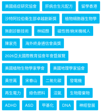
美國癌症研究協會
肝病合生元配方
留學香港
沙特阿拉伯衞生部卓越創新獎
植物細胞器生物學
無創診斷技術
林紹顏
磁性微/納米機械人
陳家亮
海外終身通信會員獎
2026亞太國際教育協會年會暨展覽
美國植物生物學家學會
美國地理學家協會
黃世萬
宋春山
二氧化碳
發電機
再生電力
綠色燃料
沼氣
生物廢棄物
ADHD
ASD
甲基化
DNA
神經發展