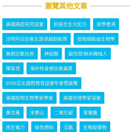
瀏覽其他文章
美國癌症研究協會
肝病合生元配方
留學香港
沙特阿拉伯衞生部卓越創新獎
植物細胞器生物學
無創診斷技術
林紹顏
磁性微/納米機械人
陳家亮
海外終身通信會員獎
2026亞太國際教育協會年會暨展覽
美國植物生物學家學會
美國地理學家協會
黃世萬
宋春山
二氧化碳
發電機
再生電力
綠色燃料
沼氣
生物廢棄物