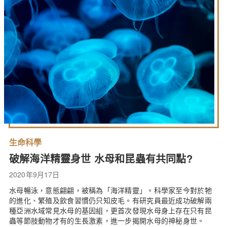
生命科學
破解海洋精靈身世 水母和昆蟲有共同點?
2020年9月17日
水母暢泳，意態翩翩，被稱為「海洋精靈」。科學家至今對於牠
的進化、繁殖及飲食習慣仍只知皮毛。有研究員最近成功破解兩
種亞洲水域常見水母的基因組，更首次發現水母身上存在只有昆
蟲等節肢動物才有的生長激素，進一步揭開水母的神秘身世。