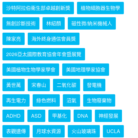
沙特阿拉伯衞生部卓越創新獎
植物細胞器生物學
無創診斷技術
林紹顏
磁性微/納米機械人
陳家亮
海外終身通信會員獎
2026亞太國際教育協會年會暨展覽
美國植物生物學家學會
美國地理學家協會
黃世萬
宋春山
二氧化碳
發電機
再生電力
綠色燃料
沼氣
生物廢棄物
ADHD
ASD
甲基化
DNA
神經發展
表觀遺傳
月球水資源
火山玻璃珠
UCLA