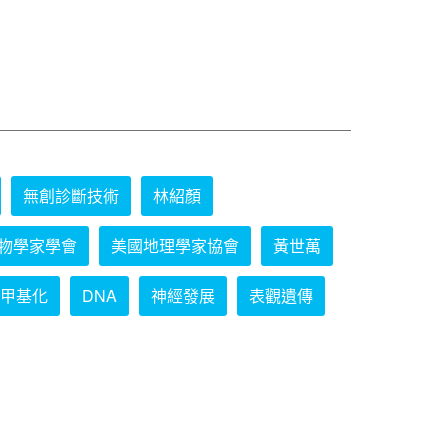
無創診斷技術
林紹顏
物學家學會
美國地理學家協會
黃世萬
甲基化
DNA
神經發展
表觀遺傳