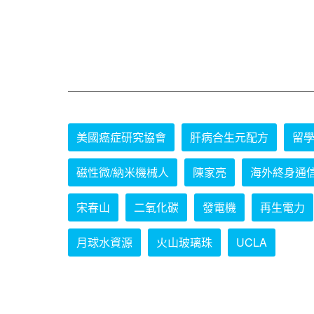
美國癌症研究協會
肝病合生元配方
留
磁性微/納米機械人
陳家亮
海外終身通
宋春山
二氧化碳
發電機
再生電力
月球水資源
火山玻璃珠
UCLA